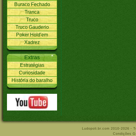
Buraco Fechado
Tranca
Truco
Truco Gauderio
Poker Hold'em
Xadrez
Extras
Estratégias
Curiosidade
História do baralho
Ludopoli.br.com 2010-2026 - T
Condições Ge