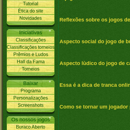
Tutorial
Ética do site
Novidades
Reflexões sobre os jogos de
Iniciativas
Classificações
Aspecto social do jogo de b
Classificações torneios
Prêmios e Ludos
Hall da Fama
Aspecto lùdico do jogo de c
Torneios
Baixar
Essa é a dica de tranca onli
Programa
Personalizações
Screenshots
Como se tornar um jogador 
Os nossos jogos
Buraco Aberto