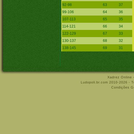
92-98
63
37
99-106
64
36
107-113
65
35
114-121
66
34
122-129
67
33
130-137
68
32
138-145
69
31
Xadrez Online 
Ludopoli.br.com 2010-2026 - T
Condições Ge