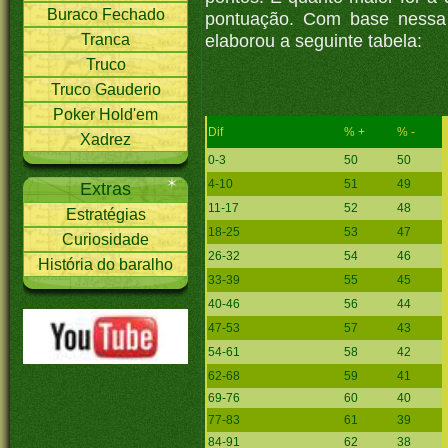
Buraco Fechado
pontuação. Com base nessa 
elaborou a seguinte tabela:
Tranca
Truco
Truco Gauderio
Poker Hold'em
Dif
% +
% -
Xadrez
0-3
50
50
4-10
51
49
Extras
11-17
52
48
Estratégias
18-25
53
47
Curiosidade
26-32
54
46
História do baralho
33-39
55
45
40-46
56
44
47-53
57
43
54-61
58
42
62-68
59
41
69-76
60
40
77-83
61
39
84-91
62
38