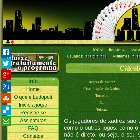
|
|
JOGA!
Registre-se
Assin
Usuários:
Visitantes:
232201
5
Cálcul
Info
Regras de Xadrez
Classificações de Xadrez
Home
Torneios
O que é Ludopoli
Elo
Inicie a jogar
Tutorial
Registre-se
Os jogadores de xadrez são c
Assinaturas
como o outros jogos, como o 
FAQ
não é direto, ou seja, o seu 
Contatos