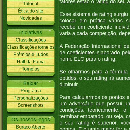
fatores estão o rating do seu a
Tutorial
Ética do site
Esse sistema de rating surgi
Novidades
colocar em prática vários 
recebe um coeficiente individu
Iniciativas
varia a cada competição, depe
Classificações
A Federação Internacional d
Classificações torneios
de coeficientes elaborado pel
Prêmios e Ludos
nome ELO para o rating.
Hall da Fama
Torneios
Se olharmos para a fórmula 
obtidos, o seu rating irá aume
Baixar
diminuir.
Programa
Para calcularmos os pontos e
Personalizações
um adversário que possui um
Screenshots
condições, teoricamente, 
terminar empatado, ou seja, 
Os nossos jogos
o seu rating é superior, vo
Buraco Aberto
pontos. E quanto maior for a